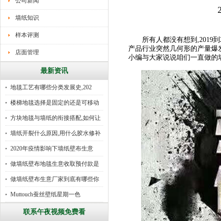
公司新闻
墙纸知识
样本评测
所有人都没有想到,2019到2
产品行业突然几何形的产量爆
店面管理
小编与大家说说咱们一直做的墙纸
最新资讯
地毯工艺有哪些分类发展史,202
楼梯地毯选择是固定的还是可移动
好
方块地毯与墙纸的衔接搭配,如何让
墙纸开裂什么原因,用什么胶水修补
2020年疫情影响下墙纸壁布生意
做墙纸壁布地毯生意收取预付款是
行
做墙纸壁布生意厂家到底有哪些你
所
Muttouch蚕丝壁纸星期一色
联系午夜视频免费看