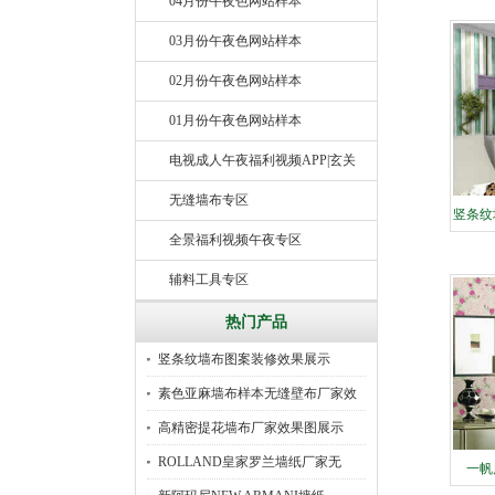
04月份午夜色网站样本
03月份午夜色网站样本
02月份午夜色网站样本
01月份午夜色网站样本
电视成人午夜福利视频APP|玄关
无缝墙布专区
竖条纹
全景福利视频午夜专区
辅料工具专区
热门产品
竖条纹墙布图案装修效果展示
素色亚麻墙布样本无缝壁布厂家效
果
高精密提花墙布厂家效果图展示
ROLLAND皇家罗兰墙纸厂家无
一帆