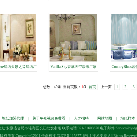
发泡壁纸样本效果图展
PVC工艺壁纸样本效果图
纺高发泡墙纸版
示
dthere墙纸天籁之音墙纸厂
Vanilla Sky香草天空墙纸厂家
CountryBlu
家供应效果图展示
版本效果图展示
家样本效
总数：49条 当前页数：
1
/3
首页
上一页
1
2
3
墙纸加盟代理
|
关于午夜视频免费看
|
人才招聘
|
网站地图
|
墙纸样本
址:安徽省合肥市瑶海区长江批发市场 联系电话:021-31608676 电子邮件:Service@lytdgw
版权所有 Copyright©2021 伊磊科技
皖ICP备11537716号-1
技术支持 All Rights Reserve