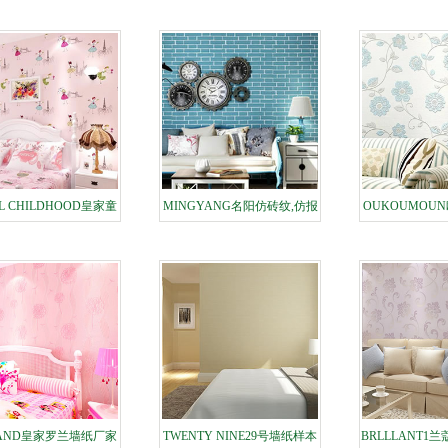
LING壁纸厂家PVC印花
厂家电视成人午夜福利视频
墙纸仿木头
APP玄关专用图集合任意定制
L CHILDHOOD皇家童
MINGYANG名阳仿砖纹,仿报
OUKOUMOU
纺卡通儿童墙纸厂家样
纸,茶壶茶楼风格墙纸厂家样本
发泡工艺墙纸厂
展
LAND皇家罗兰墙纸厂家
TWENTY NINE29号墙纸样本
BRLLLANT1