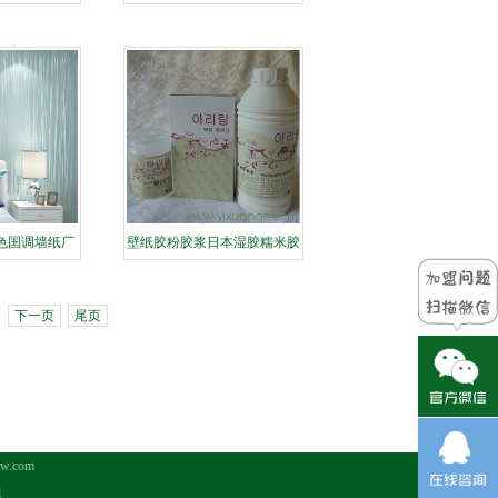
本效果图展示
无纺高发泡墙纸厂家样本花色
效
es蓝色国调墙纸厂
壁纸胶粉胶浆日本湿胶糯米胶
果图展示
基膜工厂火热招商
下一页
尾页
.com
d