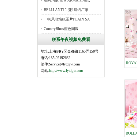
新阿玛尼NEW ARMANI墙纸
SAI
BRLLLANT1兰蔻1墙纸厂家
一帆风顺墙纸图片PLAIN SA
CountryBlues蓝色国调
联系午夜视频免费看
地址:上海闵行区金都路1165弄150号
电话:185-02192682
ROYA
邮件:Service@lytdgw.com
网站:
http://www.lytdgw.com
年无
ROL