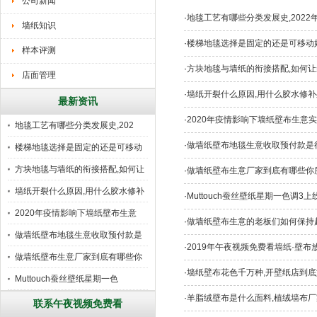
公司新闻
·
地毯工艺有哪些分类发展史,202
墙纸知识
·
楼梯地毯选择是固定的还是可移动
样本评测
·
方块地毯与墙纸的衔接搭配,如何让
店面管理
·
墙纸开裂什么原因,用什么胶水修补
最新资讯
·
2020年疫情影响下墙纸壁布生意
地毯工艺有哪些分类发展史,202
·
做墙纸壁布地毯生意收取预付款是行
楼梯地毯选择是固定的还是可移动
好
方块地毯与墙纸的衔接搭配,如何让
·
做墙纸壁布生意厂家到底有哪些你
墙纸开裂什么原因,用什么胶水修补
·
Muttouch蚕丝壁纸星期一色调3
2020年疫情影响下墙纸壁布生意
·
做墙纸壁布生意的老板们如何保持超越
做墙纸壁布地毯生意收取预付款是
·
2019年午夜视频免费看墙纸·壁布
行
做墙纸壁布生意厂家到底有哪些你
·
墙纸壁布花色千万种,开壁纸店到底
所
Muttouch蚕丝壁纸星期一色
·
羊脂绒壁布是什么面料,植绒墙布厂
联系午夜视频免费看