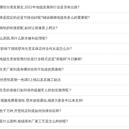
哪些分类发展史,2022年地毯发展跨行业是否有出路?
择是固定的还是可移动好呢?铺设楼梯地毯有多么的重要呢?
墙纸的衔接搭配,如何让装修更上档次?
么原因,用什么胶水修补处理呢?
疫情影响下墙纸壁布生意实体店何去何从该怎么办?
地毯生意收取预付款是行业模式还是"潜规则"今日解析!
生意厂家到底有哪些你所不知道的黑幕呢?
ch蚕丝壁纸星期一色调3上线以及其施工贴法
生意的老板们如何保持超越常人的创业激情呢？
午夜视频免费看墙纸·壁布放假通知,感谢大家多年以来支持!
色千万种,开壁纸店到底如何抉择供应商?
是什么面料,植绒墙布厂家工艺是怎么样的呢?