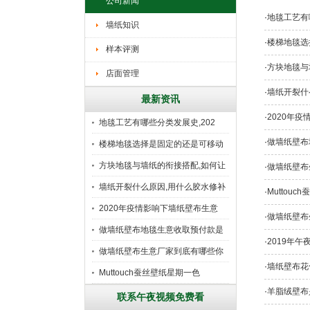
公司新闻
·
地毯工艺有
墙纸知识
·
楼梯地毯选
样本评测
·
方块地毯与
店面管理
·
墙纸开裂什
最新资讯
·
2020年
地毯工艺有哪些分类发展史,202
·
做墙纸壁布
楼梯地毯选择是固定的还是可移动
好
方块地毯与墙纸的衔接搭配,如何让
·
做墙纸壁布
墙纸开裂什么原因,用什么胶水修补
·
Muttou
2020年疫情影响下墙纸壁布生意
·
做墙纸壁布
做墙纸壁布地毯生意收取预付款是
·
2019年
行
做墙纸壁布生意厂家到底有哪些你
·
墙纸壁布花
所
Muttouch蚕丝壁纸星期一色
·
羊脂绒壁布
联系午夜视频免费看