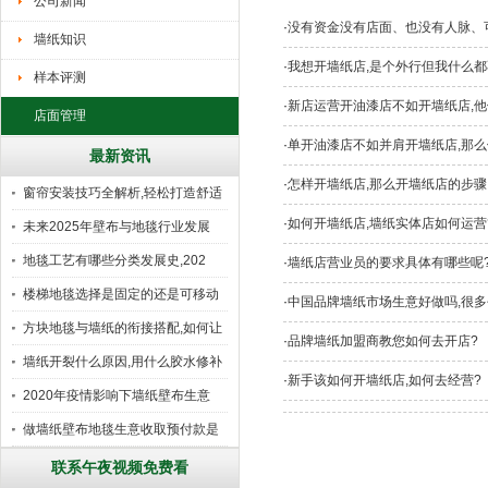
公司新闻
·
没有资金没有店面、也没有人脉
墙纸知识
·
我想开墙纸店,是个外行但我什么都
样本评测
·
新店运营开油漆店不如开墙纸店,他
店面管理
·
单开油漆店不如并肩开墙纸店,那么
最新资讯
·
怎样开墙纸店,那么开墙纸店的步骤
窗帘安装技巧全解析,轻松打造舒适
·
如何开墙纸店,墙纸实体店如何运营
未来2025年壁布与地毯行业发展
地毯工艺有哪些分类发展史,202
·
墙纸店营业员的要求具体有哪些呢
楼梯地毯选择是固定的还是可移动
·
中国品牌墙纸市场生意好做吗,很多
好
方块地毯与墙纸的衔接搭配,如何让
·
品牌墙纸加盟商教您如何去开店?
墙纸开裂什么原因,用什么胶水修补
·
新手该如何开墙纸店,如何去经营?
2020年疫情影响下墙纸壁布生意
做墙纸壁布地毯生意收取预付款是
行
联系午夜视频免费看