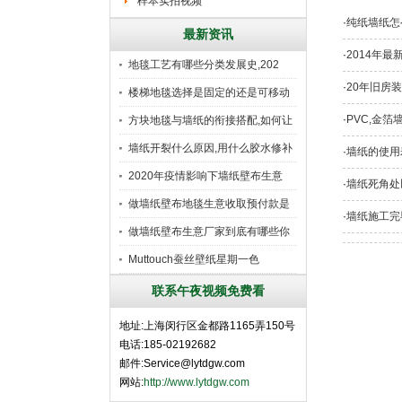
样本实拍视频
·
纯纸墙纸怎
最新资讯
·
2014年
地毯工艺有哪些分类发展史,202
·
20年旧房
楼梯地毯选择是固定的还是可移动
好
·
PVC,金箔
方块地毯与墙纸的衔接搭配,如何让
墙纸开裂什么原因,用什么胶水修补
·
墙纸的使用
2020年疫情影响下墙纸壁布生意
·
墙纸死角处
做墙纸壁布地毯生意收取预付款是
·
墙纸施工完毕
行
做墙纸壁布生意厂家到底有哪些你
所
Muttouch蚕丝壁纸星期一色
联系午夜视频免费看
地址:上海闵行区金都路1165弄150号
电话:185-02192682
邮件:Service@lytdgw.com
网站:
http://www.lytdgw.com